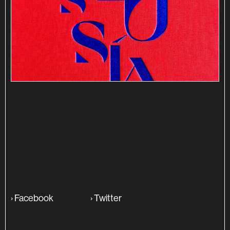
SINOPSE
ADITIONAL INFO
›
Facebook
›
Twitter