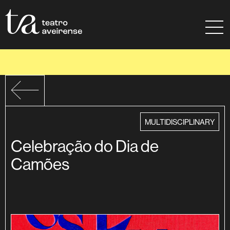
Go to Content
Sitemap
Ajuda à navegação
category
MULTIDISCIPLINARY
Celebração do Dia de
Camões