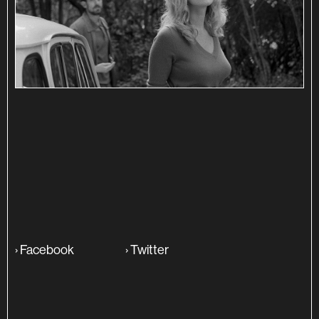
SINOPSE
ADITIONAL INFO
›
Facebook
›
Twitter