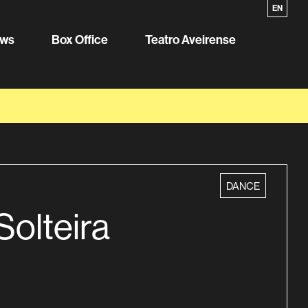
PT
EN
ws
Box Office
Teatro Aveirense
category
DANCE
olteira