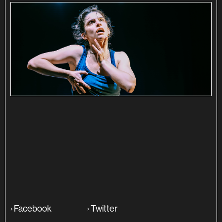
SINOPSE
ADITIONAL INFO
›
Facebook
›
Twitter