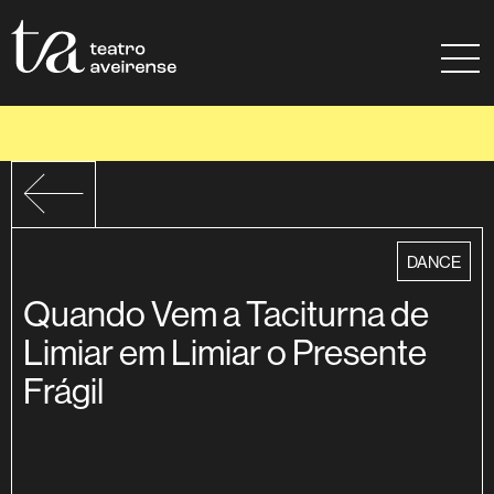
Go to Content
Sitemap
Ajuda à navegação
category
DANCE
Quando Vem a Taciturna de
Limiar em Limiar o Presente
Frágil