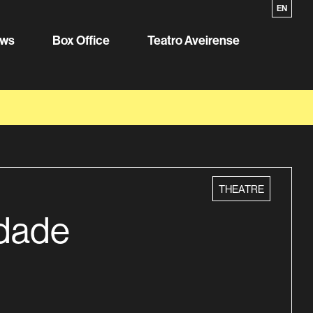
PT
EN
ws
Box Office
Teatro Aveirense
category
THEATRE
Idade