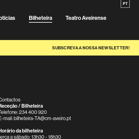
EN
PT
Sobre o
otícias
Bilheteira
Teatro Aveirense
SUBSCREVA A NOSSA NEWSLETTER!
Contactos
Receção / Bilheteira
Telefone: 234 400 920
E-mail: bilheteira-TA@cm-aveiro.pt
Horário da bilheteira
terça a sábado: 13h30 - 18h30