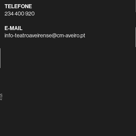
TELEFONE
234 400 920
E-MAIL
info-teatroaveirense@cm-aveiro.pt