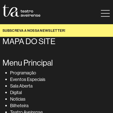
Saltar para conteúdo
Mapa do site
Ajuda à navegação
SUBSCREVA A NOSSA NEWSLETTER!
MAPA DO SITE
Menu Principal
Programação
Eventos Especiais
Sala Aberta
Digital
Notícias
Bilheteira
Teatro Aveirense