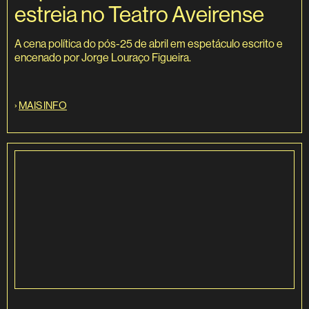
estreia no Teatro Aveirense
A cena política do pós-25 de abril em espetáculo escrito e
encenado por Jorge Louraço Figueira.
›
MAIS INFO