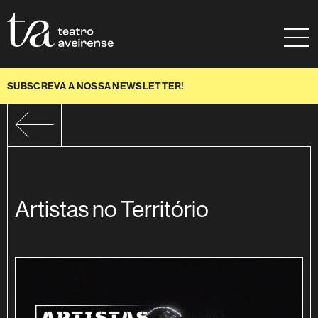
Saltar para conteúdo
Mapa do site
Ajuda à navegação
SUBSCREVA A NOSSA NEWSLETTER!
Artistas no Território