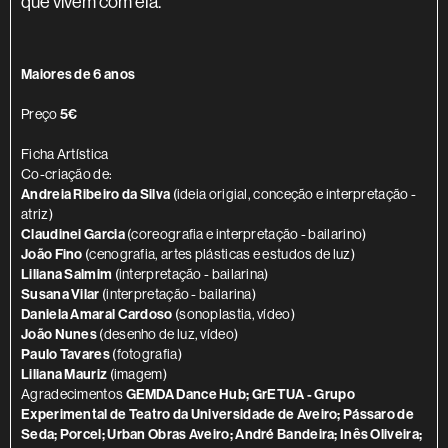
que vivem com ela.
INFORMAÇÃO ADICIONAL
Maiores de 6 anos
Preço
5€
Ficha Artística
Co-criação de:
Andreia Ribeiro da Silva
(ideia origial, conceção e interpretação -
atriz)
Claudinei Garcia
(coreografia e interpretação - bailarino)
João Fino
(cenografia, artes plásticas e estudos de luz)
Liliana Salmim
(interpretação - bailarina)
Susana Vilar
(interpretação - bailarina)
Daniela Amaral Cardoso
(sonoplastia, vídeo)
João Nunes
(desenho de luz, vídeo)
Paulo Tavares
(fotografia)
Liliana Mauriz
(imagem)
Agradecimentos
GEMDA Dance Hub; GrETUA - Grupo
Experimental de Teatro da Universidade de Aveiro; Pássaro de
Seda; Porcel; Urban Obras Aveiro; André Bandeira; Inês Oliveira;