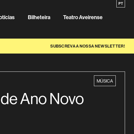
EN
PT
Sobre o
otícias
Bilheteira
Teatro Aveirense
SUBSCREVA A NOSSA NEWSLETTER!
categoria
MÚSICA
 de Ano Novo