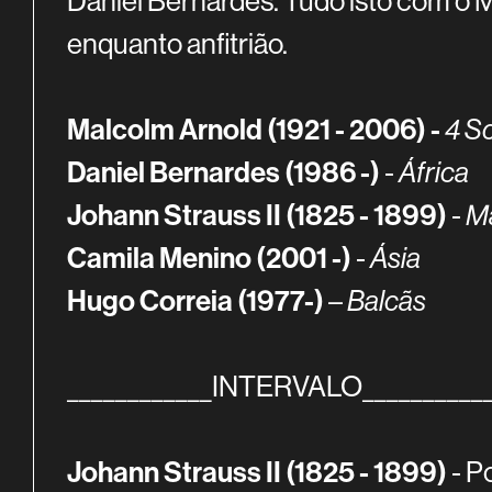
Daniel Bernardes. Tudo isto com o M
enquanto anfitrião.
Malcolm Arnold (1921 - 2006) -
4 S
Daniel Bernardes (1986 -)
-
África
Johann Strauss II (1825 - 1899)
-
Ma
Camila Menino (2001 -)
-
Ásia
Hugo Correia (1977-)
–
Balcãs
____________INTERVALO___________
Johann Strauss II (1825 - 1899)
- P