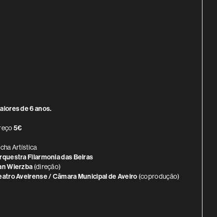
INFORMAÇÃO ADICIONAL
aiores de 6 anos.
reço
5€
icha Artística
rquestra Filarmonia das Beiras
an Wierzba
(direção)
eatro Aveirense / Câmara Municipal de Aveiro
(coprodução)