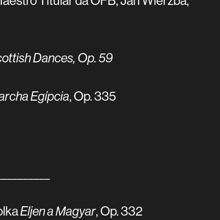
aestro Titular da OFB, Jan Wierzba,
cottish Dances, Op. 59
rcha Egípcia
, Op. 335
_________
olka
Eljen a Magyar
, Op. 332