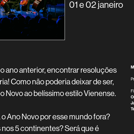
01 e 02 janeiro
M
 o ano anterior, encontrar resoluções
P
gria! Como não poderia deixar de ser,
 Novo ao belíssimo estilo Vienense.
F
O
J
T
a o Ano Novo por esse mundo fora?
 nos 5 continentes? Será que é