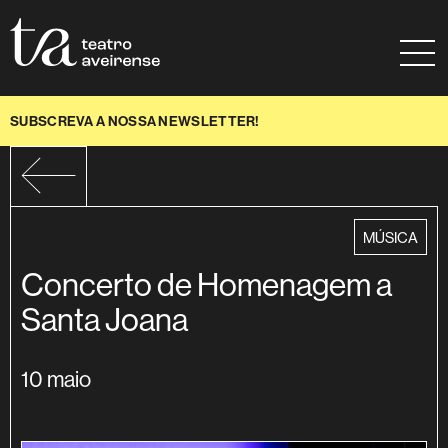
Saltar para conteúdo
Mapa do site
Ajuda à navegação
SUBSCREVA A NOSSA NEWSLETTER!
categoria
MÚSICA
Concerto de Homenagem a
Santa Joana
10 maio