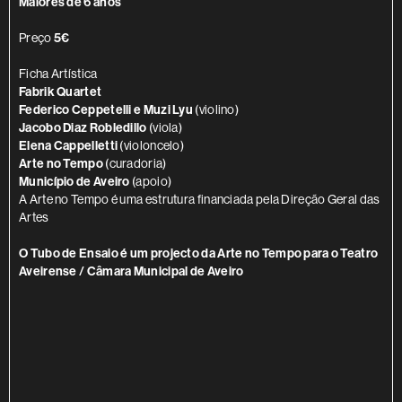
Maiores de 6 anos
Preço
5€
Ficha Artística
Fabrik Quartet
Federico Ceppetelli e Muzi Lyu
(violino)
Jacobo Diaz Robledillo
(viola)
Elena Cappelletti
(violoncelo)
Arte no Tempo
(curadoria)
Município de Aveiro
(apoio)
A Arte no Tempo é uma estrutura financiada pela Direção Geral das
Artes
O Tubo de Ensaio é um projecto da Arte no Tempo para o Teatro
Aveirense / Câmara Municipal de Aveiro