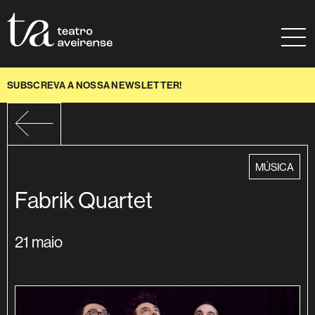
Saltar para conteúdo
Mapa do site
Ajuda à navegação
SUBSCREVA A NOSSA NEWSLETTER!
categoria
MÚSICA
Fabrik Quartet
21 maio