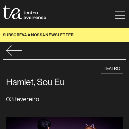
Saltar para conteúdo
Mapa do site
Ajuda à navegação
SUBSCREVA A NOSSA NEWSLETTER!
categoria
TEATRO
Hamlet, Sou Eu
03 fevereiro