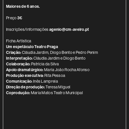
Maiores de 6 anos.
Preço
3€
Inscrições/informações
agenio@cm-aveiro.pt
Ficha Artística
Um espetáculo Teatro Praga
Criação:
Cláudia Jardim, Diogo Bento e Pedro Penim
Interpretação:
Cláudia Jardim e Diogo Bento
Colaboração:
Patrícia da Silva
Apoio dramatúrgico:
Maria João Rocha Afonso
Produção executiva:
Rita Pessoa
Comunicação:
Inês Lampreia
Direção de produção:
Teresa Miguel
Coprodução:
Maria Matos Teatro Municipal