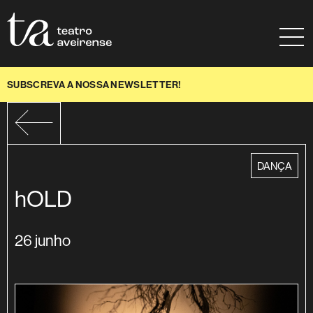
Saltar para conteúdo
Mapa do site
Ajuda à navegação
SUBSCREVA A NOSSA NEWSLETTER!
categoria
DANÇA
hOLD
26 junho