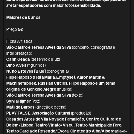
afetar espetadores com maior fotossensibilidade.
Maiores de 6 anos
Preço
5€
Ficha Artística
São Castro e Teresa Alves da Silva
(conceito, coreografia e
interpretação)
Cárin Geada
(desenho de luz)
Dino Alves
(figurinos)
Nuno Esteves [Blue]
(cenografia)
Filipe Raposo & Rita Maria, Emptyset, Aaron Martin &
Machinefabriek, Russian Circles, Filipe Raposo e um tema
original de Gonçalo Alegre
(música)
São Castro e Teresa Alves da Silva
(texto)
Sylvia Rijmer
(voz)
Matilde Barbas
(direção de cena)
PLAY FALSE, Associação Cultural
(produção)
Casa das Artes de Vila Nova de Famalicão, Centro Cultural de
Belém/Lisboa, Teatro Viriato/Viseu, Teatro Municipal de Faro,
Teatro Garcia de Resende/Évora, Cineteatro Alba/Albergaria-a-