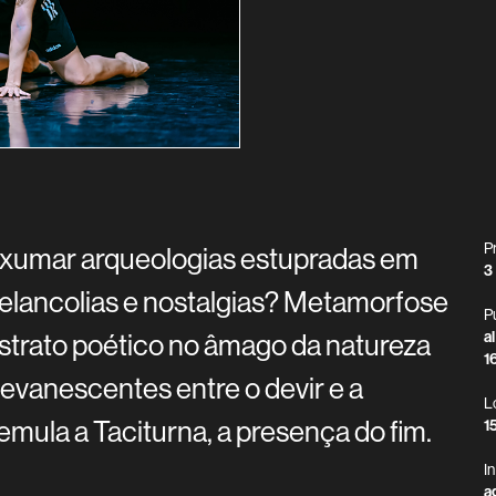
P
xumar arqueologias estupradas em
3
elancolias e nostalgias? Metamorfose
P
strato poético no âmago da natureza
a
1
vanescentes entre o devir e a
L
mula a Taciturna, a presença do fim.
1
I
a