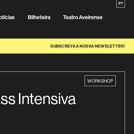
EN
PT
Sobre o
otícias
Bilheteira
Teatro Aveirense
SUBSCREVA A NOSSA NEWSLETTER!
categoria
WORKSHOP
ss Intensiva