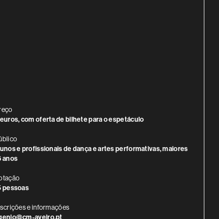
INFORMAÇÃO ADICIONAL
reço
 euros, com oferta de bilhete para o espetáculo
úblico
lunos e profissionais de dança e artes performativas, maiores
6 anos
otação
5 pessoas
nscrições e informações
genio@cm-aveiro.pt