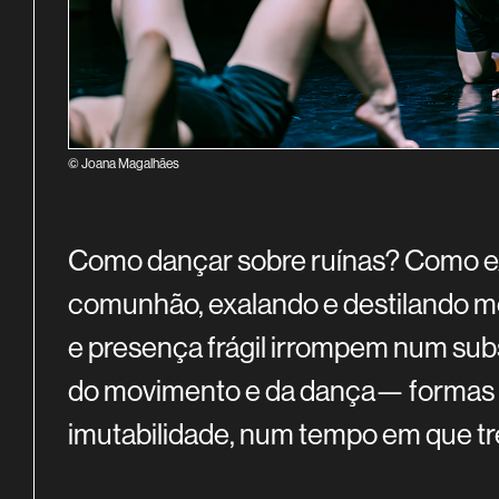
© Joana Magalhães
SINOPSE
Como dançar sobre ruínas? Como e
comunhão, exalando e destilando m
e presença frágil irrompem num sub
do movimento e da dança— formas e
imutabilidade, num tempo em que tre