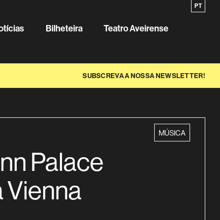
EN
PT
Sobre o
otícias
Bilheteira
Teatro Aveirense
SUBSCREVA A NOSSA NEWSLETTER!
categoria
MÚSICA
nn Palace
 Vienna