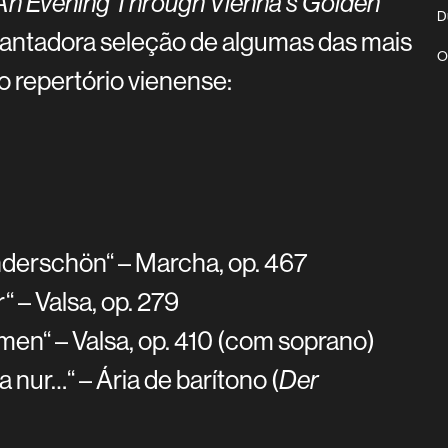
 An Evening Through Vienna's Golden
D
cantadora seleção de algumas das mais
O
o repertório vienense:
derschön“ – Marcha, op. 467
 – Valsa, op. 279
men“ – Valsa, op. 410 (com soprano)
ja nur…“ – Ária de barítono (
Der