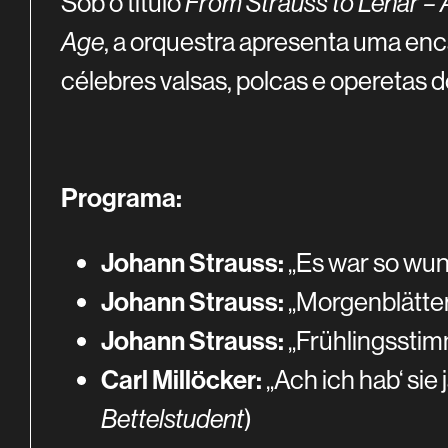
Sob o título
From Strauss to Léhar –
Age
, a orquestra apresenta uma en
célebres valsas, polcas e operetas d
Programa:
Johann Strauss:
„Es war so wun
Johann Strauss:
„Morgenblätter“
Johann Strauss:
„Frühlingsstim
Carl Millöcker:
„Ach ich hab‘ sie 
Bettelstudent
)