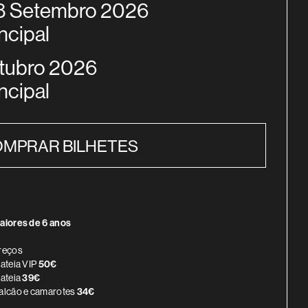
28 Setembro 2026
ncipal
Outubro 2026
ncipal
PÁGINA DA TICKETLIN
MPRAR BILHETES
INFORMAÇÃO ADICIONAL
aiores de 6 anos
reços
lateia VIP
50€
lateia
39€
alcão e camarotes
34€