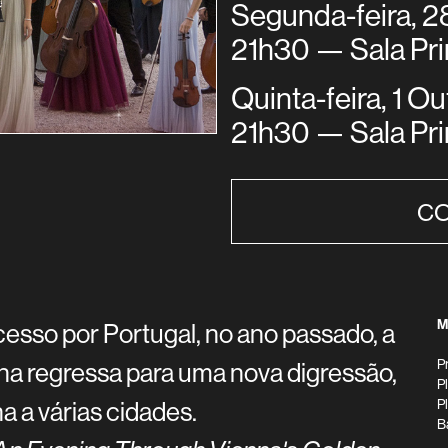
Segunda-feira, 
21h30 — Sala Pri
Quinta-feira, 1 
21h30 — Sala Pri
CO
M
sso por Portugal, no ano passado, a
P
a regressa para uma nova digressão,
P
a a várias cidades.
P
B