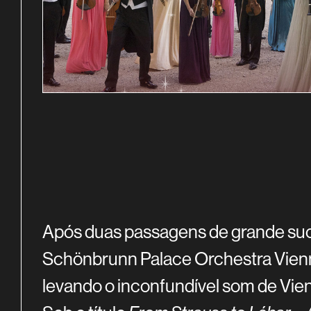
SINOPSE
Após duas passagens de grande suce
Schönbrunn Palace Orchestra Vienn
levando o inconfundível som de Vien