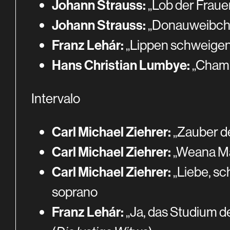
Johann Strauss:
„Lob der Frauen
Johann Strauss:
„Donauweibchen
Franz Lehár:
„Lippen schweigen“
Hans Christian Lumbye:
„Champ
Intervalo
Carl Michael Ziehrer:
„Zauber d
Carl Michael Ziehrer:
„Weana Mad
Carl Michael Ziehrer:
„Liebe, sc
soprano
Franz Lehár:
„Ja, das Studium de