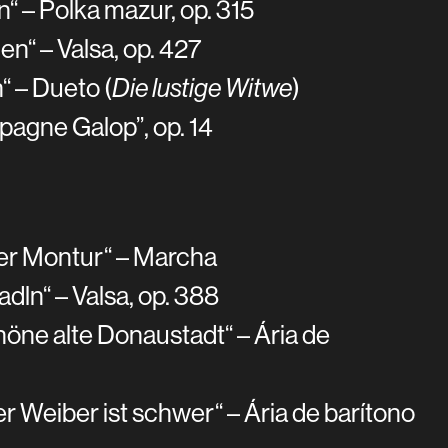
“ – Polka mazur, op. 315
“ – Valsa, op. 427
 – Dueto (
Die lustige Witwe
)
agne Galop”, op. 14
er Montur“ – Marcha
ln“ – Valsa, op. 388
höne alte Donaustadt“ – Ária de
r Weiber ist schwer“ – Ária de barítono