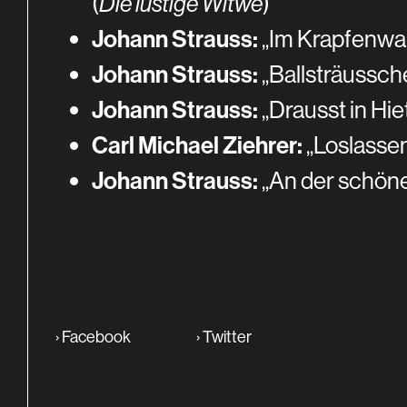
(
Die lustige Witwe
)
Johann Strauss:
„Im Krapfenwald
Johann Strauss:
„Ballsträussche
Johann Strauss:
„Drausst in Hie
Carl Michael Ziehrer:
„Loslassen
Johann Strauss:
„An der schöne
›
Facebook
›
Twitter