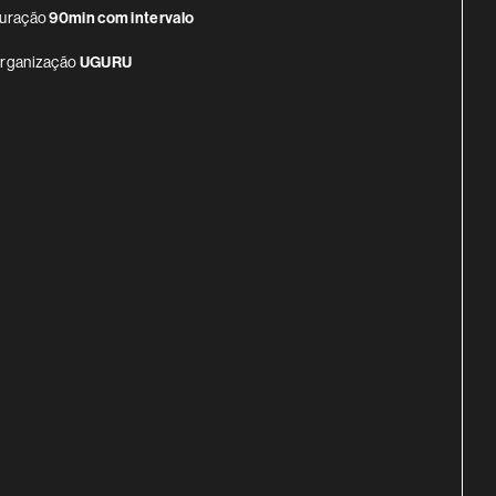
uração
90min com intervalo
rganização
UGURU