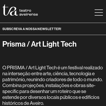
Saltar para conteúdo
Mapa do site
Ajuda à navegação
SUBSCREVA A NOSSA NEWSLETTER!
Prisma / Art Light Tech
O PRISMA / Art Light Tech é um festival realizado
na interseção entre arte, ciência, tecnologia e
património, reunindo criadores de todo o mundo.
Combina projeções, instalações e obras site-
specific para desenhar um roteiro que se
estende por diversos locais públicos e edifícios
históricos de Aveiro.