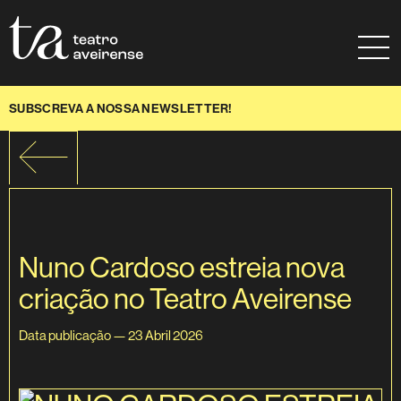
Saltar para conteúdo
Mapa do site
Ajuda à navegação
SUBSCREVA A NOSSA NEWSLETTER!
Nuno Cardoso estreia nova
criação no Teatro Aveirense
Data publicação — 23 Abril 2026