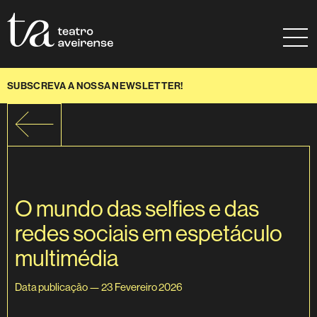
Saltar para conteúdo
Mapa do site
Ajuda à navegação
SUBSCREVA A NOSSA NEWSLETTER!
O mundo das selfies e das
redes sociais em espetáculo
multimédia
Data publicação — 23 Fevereiro 2026