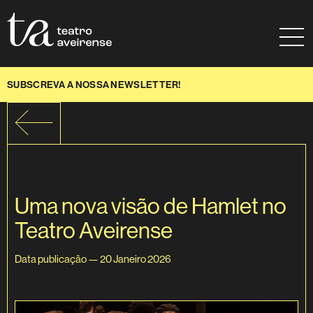
Saltar para conteúdo
Mapa do site
Ajuda à navegação
SUBSCREVA A NOSSA NEWSLETTER!
Uma nova visão de Hamlet no
Teatro Aveirense
Data publicação — 20 Janeiro 2026