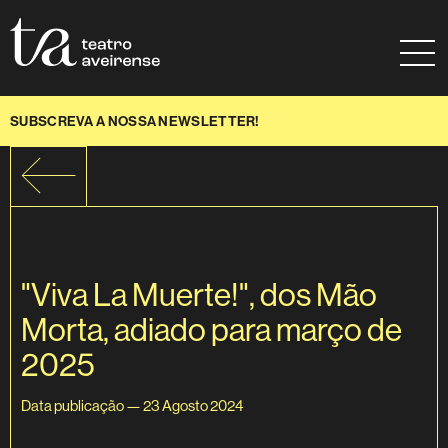
Saltar para conteúdo
Mapa do site
Ajuda à navegação
SUBSCREVA A NOSSA NEWSLETTER!
"Viva La Muerte!", dos Mão
Morta, adiado para março de
2025
Data publicação — 23 Agosto 2024