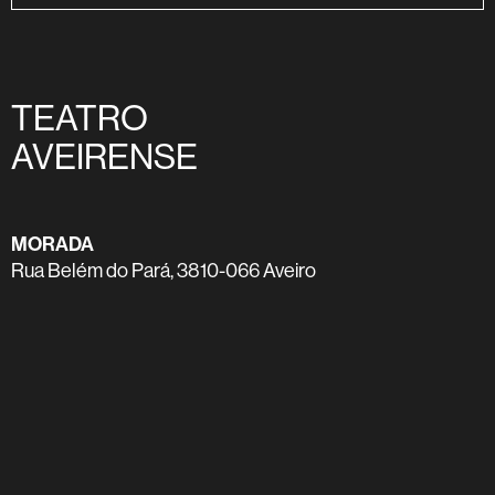
TEATRO
AVEIRENSE
MORADA
Rua Belém do Pará, 3810-066 Aveiro
TELEFONE
234 400 920
E-MAIL
info-teatroaveirense@cm-aveiro.pt