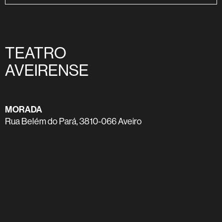
TEATRO
AVEIRENSE
MORADA
Rua Belém do Pará, 3810-066 Aveiro
TELEFONE
234 400 920
E-MAIL
info-teatroaveirense@cm-aveiro.pt