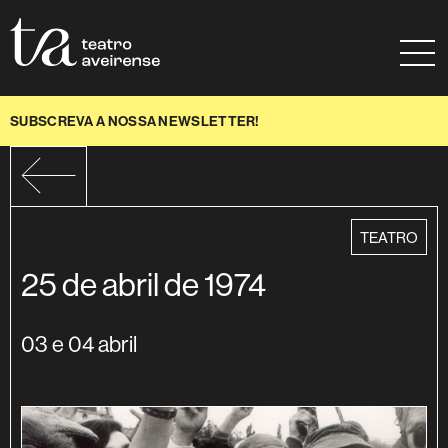
Saltar para conteúdo
Mapa do site
Ajuda à navegação
SUBSCREVA A NOSSA NEWSLETTER!
categoria
TEATRO
25 de abril de 1974
03 e 04 abril