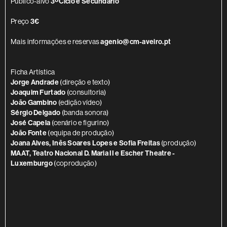
Público-alvo
3ºCiclo e Secundário
Preço
3€
Mais informações e reservas
agenio@cm-aveiro.pt
Ficha Artística
Jorge Andrade
(direção e texto)
Joaquim Furtado
(consultoria)
João Gambino
(edição vídeo)
Sérgio Delgado
(banda sonora)
José Capela
(cenário e figurino)
João Fonte
(equipa de produção)
Joana Alves, Inês Soares Lopes e Sofia Freitas
(produção)
MAAT, Teatro Nacional D. Maria II e Escher Theatre -
Luxemburgo
(coprodução)