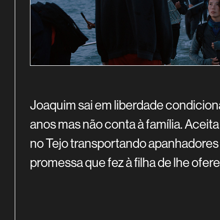
SINOPSE
Joaquim sai em liberdade condiciona
anos mas não conta à família. Aceit
no Tejo transportando apanhadores d
promessa que fez à filha de lhe ofer