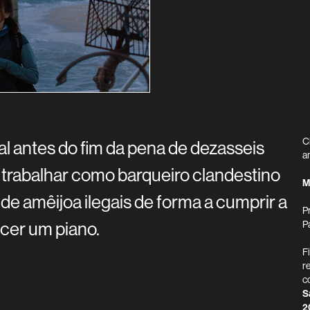
C
l antes do fim da pena de dezasseis
a
a trabalhar como barqueiro clandestino
M
e amêijoa ilegais de forma a cumprir a
P
ecer um piano.
P
F
r
c
S
2