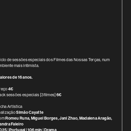
INFORMAÇÃO ADICIONAL
iclo de sessões especiais dos Filmes das Nossas Terças, num
mbiente mais intimista.
aiores de 16 anos.
reço
4€
ack sessões especiais [3filmes]
6€
icha Artística
ealização
Simão Cayatte
om
Romeu Runa, Miguel Borges, Jani Zhao, Madalena Aragão,
andra Faleiro
025 | Portugal | 106 min | Drama