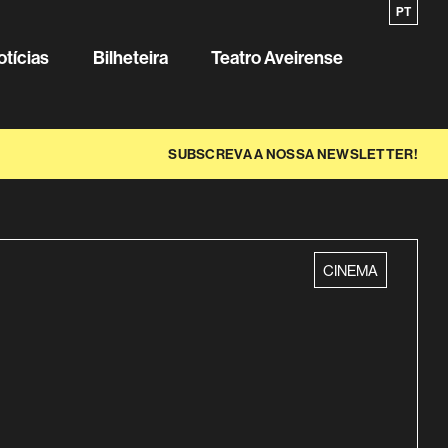
EN
PT
Sobre o
otícias
Bilheteira
Teatro Aveirense
SUBSCREVA A NOSSA NEWSLETTER!
categoria
CINEMA