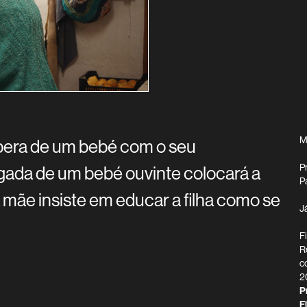
M
spera de um bebé com o seu
P
gada de um bebé ouvinte colocará a
P
mãe insiste em educar a filha como se
J
F
R
c
2
P
F