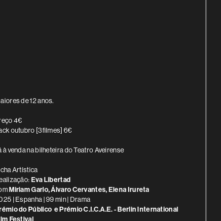
INFORMAÇÃO ADICIONAL
aiores de 12 anos.
reço 4€
ack outubro [3filmes] 6€
á à venda na bilheteira do Teatro Aveirense
icha Artística
ealização:
Eva Libertad
om
Miriam Garlo, Álvaro Cervantes, Elena Irureta
025 | Espanha | 99 min | Drama
rémio do Público e Prémio C.I.C.A.E. - Berlin International
ilm Festival