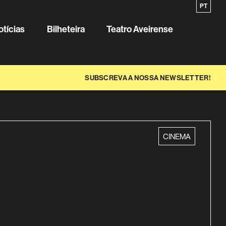
EN
PT
Sobre o
otícias
Bilheteira
Teatro Aveirense
SUBSCREVA A NOSSA NEWSLETTER!
categoria
CINEMA