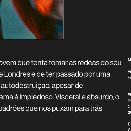
M
 jovem que tenta tomar as rédeas do seu
P
de Londres e de ter passado por uma
P
e autodestruição, apesar de
tema é impiedoso. Visceral e absurdo, o
F
R
s padrões que nos puxam para trás
C
2
E
C