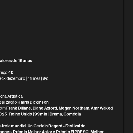
INFORMAÇÃO ADICIONAL
aiores de 16 anos
reço
4€
ack dezembro [4filmes]
8€
icha Artística
ealização
Harris Dickinson
om
Frank Dillane, Diane Axford, Megan Northam, Amr Waked
025 | Reino Unido | 99 min | Drama, Comédia
streia mundial Un Certain Regard - Festival de
annes. Prémio Melhor Actor e Prémio FIPRESCI Melhor